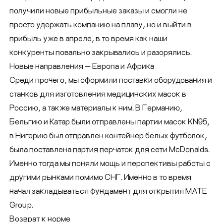
получили новые прибыльные заказы и смогли не
просто удержать компанию на плаву, но и выйти в
прибыль уже в апреле, в то время как наши
конкуренты повально закрывались и разорялись.
Новые направления — Европа и Африка
Среди прочего, мы оформили поставки оборудования и
станков для изготовления медицинских масок в
Россию, а также материалы к ним. В Германию,
Бельгию и Катар были отправлены партии масок KN95,
в Нигерию был отправлен контейнер белых футболок,
была поставлена партия перчаток для сети McDonalds.
Именно тогда мы поняли мощь и перспективы работы с
другими рынками помимо СНГ. Именно в то время
начал закладываться фундамент для открытия
MATE
Group
.
Возврат к норме